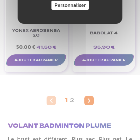
Personnaliser
YONEX AEROSENSA
BABOLAT 4
20
50,00 €
41,50 €
35,90 €
AJOUTER AU PANIER
AJOUTER AU PANIER
1
2
VOLANT BADMINTON PLUME
Le bruit est différent. Plus sec. Plus net.
Le