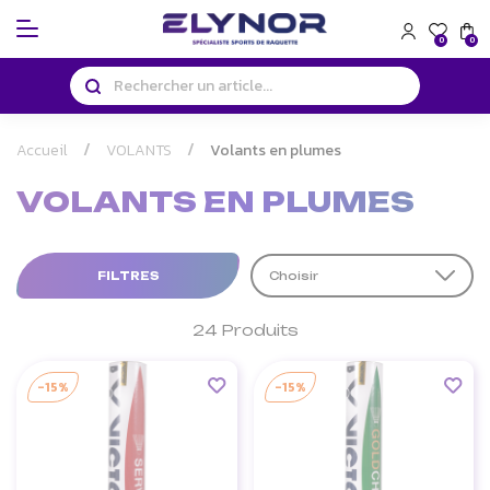
Panneau de gestion des cookies
0
0
Accueil
VOLANTS
Volants en plumes
VOLANTS EN PLUMES
FILTRES
Choisir
24 Produits
-15%
-15%