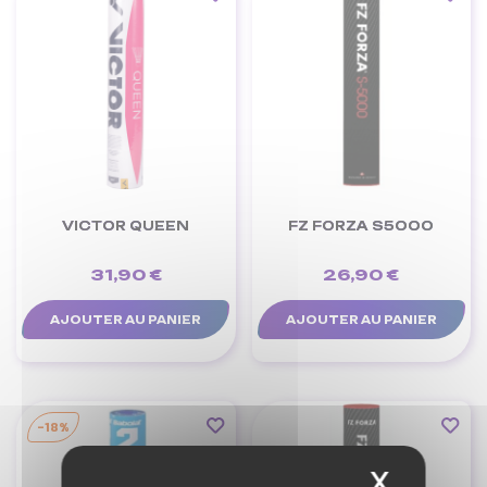
VICTOR QUEEN
FZ FORZA S5000
31,90 €
26,90 €
AJOUTER AU PANIER
AJOUTER AU PANIER
-18%
X
Masque