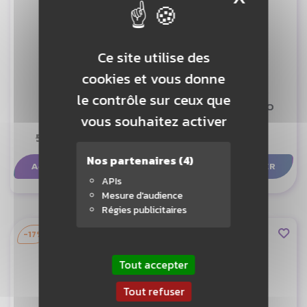
Ce site utilise des
cookies et vous donne
le contrôle sur ceux que
BABOLAT 2
FZ FORZA S6000
vous souhaitez activer
54,95 €
44,90 €
31,90 €
Nos partenaires
(4)
AJOUTER AU PANIER
AJOUTER AU PANIER
APIs
Mesure d'audience
Régies publicitaires
-17%
Tout accepter
Tout refuser