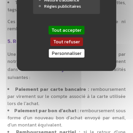
Mesure d'audience
Tout produit ne disposant plus de ses étiquettes,
Régies publicitaires
tags ou emballages d'origine
Ces exclusions sont définitives. Aucun échange ni
remboursement ne sera accordé pour ces articles.
Tout accepter
5. Remboursement
Tout refuser
Personnaliser
Une fois votre retour réceptionné et contrôlé par
notre équipe, nous procédons au remboursement
14 jours
dans un délai de
selon les modalités
suivantes :
Paiement par carte bancaire :
remboursement
par virement sur le compte associé à la carte utilisée
lors de l'achat.
Paiement par bon d'achat :
remboursement sous
forme d'un nouveau bon d'achat envoyé par email,
d'un montant équivalent.
Remboursement partiel :
si le retour d'une