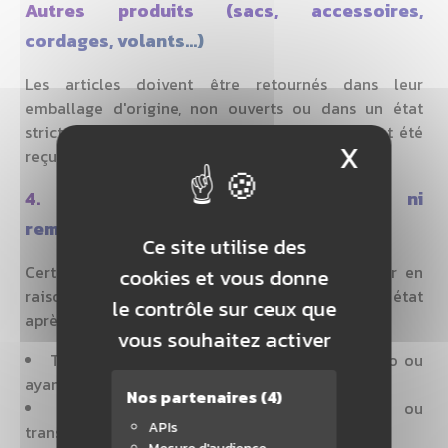
Autres produits (sacs, accessoires,
cordages, volants…)
Les articles doivent être retournés dans leur
emballage d'origine, non ouverts ou dans un état
strictement identique à celui dans lequel ils ont été
X
Masque
reçus.
4. Produits non échangeables ni
remboursables
Ce site utilise des
Certains articles sont exclus du droit de retour en
cookies et vous donne
raison de leur nature personnalisée ou de leur état
le contrôle sur ceux que
après livraison :
vous souhaitez activer
Textile ayant été floqué avec un nom, un logo ou
ayant subi toute autre forme de personnalisation
Nos partenaires
(4)
Raquette ayant été recordée, grippée ou
APIs
transformée après réception