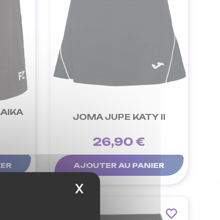
LAIKA
JOMA JUPE KATY II
26,90 €
IER
AJOUTER AU PANIER
X
Masquer le bandeau 