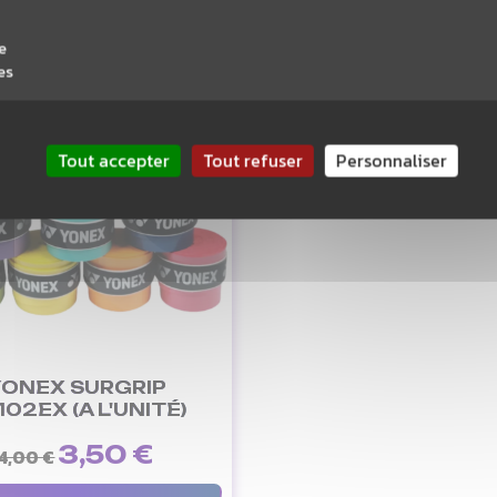
e
es
Tout accepter
Tout refuser
Personnaliser
ONEX SURGRIP
102EX (A L'UNITÉ)
3,50 €
4,00 €