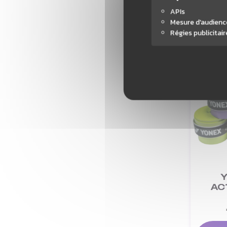
APIs
Mesure d'audienc
Régies publicitair
-13%
Y
AC