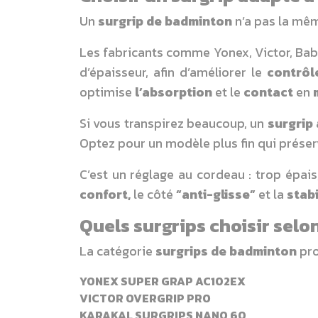
Un
surgrip de badminton
n’a pas la même
Les fabricants comme Yonex, Victor, Bab
d’épaisseur, afin d’améliorer le
contrôl
optimise
l’absorption
et le
contact
en
Si vous transpirez beaucoup, un
surgrip
Optez pour un modèle plus fin qui préser
C’est un réglage au cordeau : trop épais,
confort,
le côté
“anti-glisse”
et la
stabi
Quels surgrips choisir selon
La catégorie
surgrips de badminton
pro
YONEX SUPER GRAP AC102EX
VICTOR OVERGRIP PRO
KARAKAL SURGRIPS NANO 60