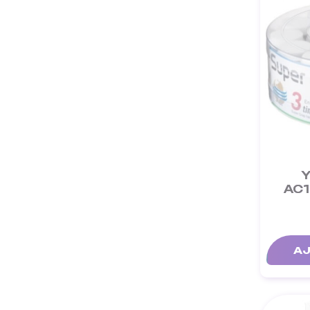
Y
AC1
AJ