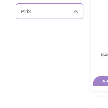
Prix
KA
AJ