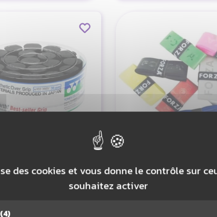
ONEX SURGRIPS
FZ FORZA A GRIP
102EX X36 NOIR
L'UNITÉ)
lise des cookies et vous donne le contrôle sur c
souhaitez activer
79,90 €
2,50 €
OUTER AU PANIER
AJOUTER AU PAN
(4)