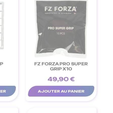
IP
FZ FORZA PRO SUPER
GRIP X10
49,90 €
IER
AJOUTER AU PANIER