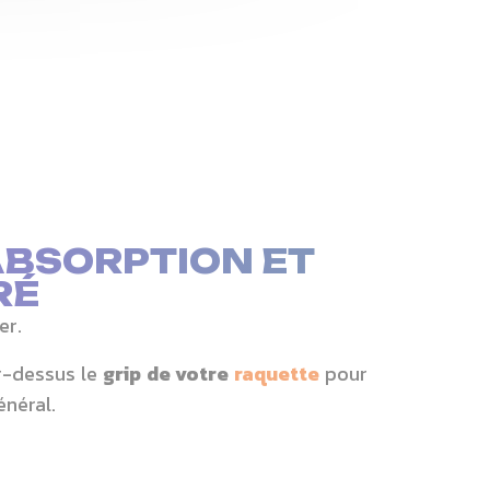
ABSORPTION ET
RÉ
er.
ar-dessus le
grip de votre
raquette
pour
énéral.