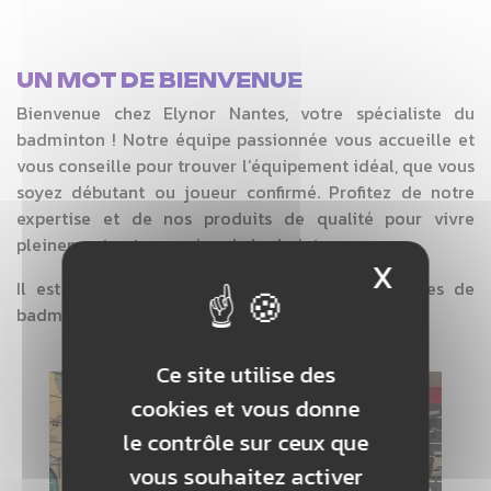
UN MOT DE BIENVENUE
Bienvenue chez Elynor Nantes, votre spécialiste du
badminton ! Notre équipe passionnée vous accueille et
vous conseille pour trouver l’équipement idéal, que vous
soyez débutant ou joueur confirmé. Profitez de notre
expertise et de nos produits de qualité pour vivre
pleinement votre passion du badminton.
X
Masque
Il est également possible de tester des raquettes de
badminton.
Ce site utilise des
cookies et vous donne
le contrôle sur ceux que
vous souhaitez activer