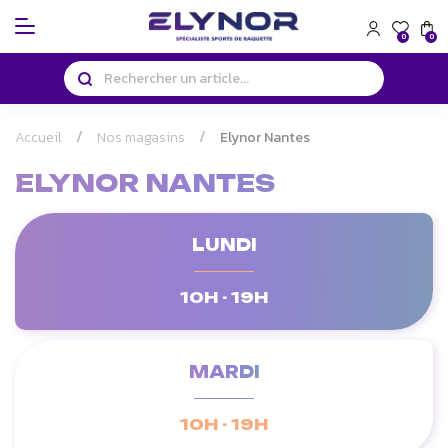
Panneau de gestion des cookies
0
0
Accueil
Nos magasins
Elynor Nantes
ELYNOR NANTES
LUNDI
10H - 19H
MARDI
10H - 19H