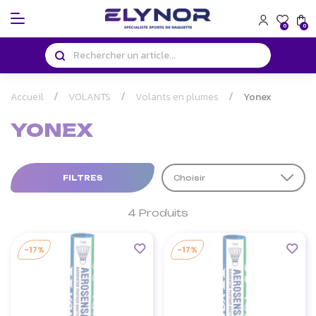
Panneau de gestion des cookies
0
0
Accueil
VOLANTS
Volants en plumes
Yonex
YONEX
FILTRES
Choisir
4 Produits
-17%
-17%