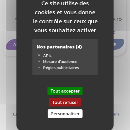
Ce site utilise des
cookies et vous donne
le contrôle sur ceux que
YONEX LEAGUE 7
YONEX AEROSENSA 10
vous souhaitez activer
42,50 €
28,80 €
35,50 €
AJOUTER AU PANIER
AJOUTER AU PANIER
Nos partenaires
(4)
APIs
Mesure d'audience
Régies publicitaires
Tout accepter
Tout refuser
Personnaliser
Livraison offerte
Retrait en magasin
à partir de 50€
à Nantes