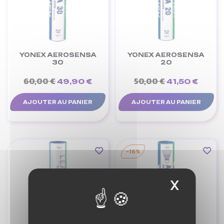
YONEX AEROSENSA
YONEX AEROSENSA
30
20
60,00 €
50,00 €
49,90 €
41,50 €
AJOUTER AU PANIER
AJOUTER AU PANIER
-16%
X
Masque