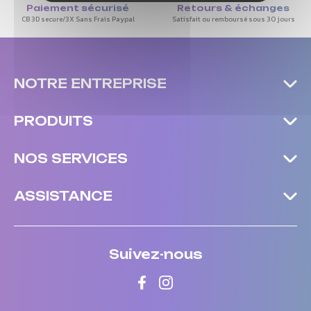
Paiement sécurisé
Retours & échanges
CB 3D secure/3X Sans Frais Paypal
Satisfait ou remboursé sous 30 jours
NOTRE ENTREPRISE
PRODUITS
NOS SERVICES
ASSISTANCE
Suivez-nous