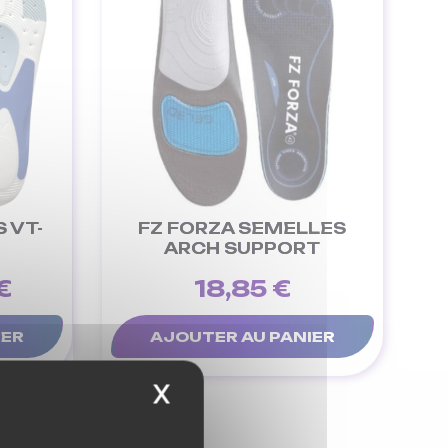
 VT-
FZ FORZA SEMELLES
ARCH SUPPORT
€
18,85 €
IER
AJOUTER AU PANIER
X
Masquer le bandeau 