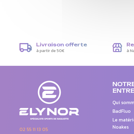
Livraison offerte
Re
à partir de 50€
à N
NOTR
ENTRE
Qui somm
BadFluo
Le matéri
Noakes
02 55 11 13 05