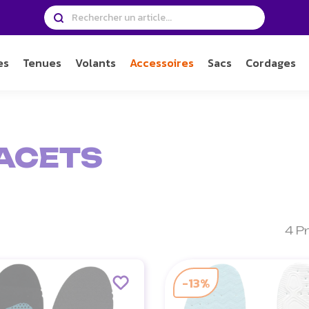
es
Tenues
Volants
Accessoires
Sacs
Cordages
LACETS
4 P
-13%