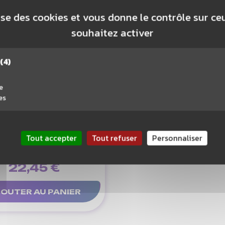
lise des cookies et vous donne le contrôle sur c
souhaitez activer
(4)
e
es
ONEX SEMELLES
Tout accepter
Tout refuser
Personnaliser
OWER CUSHION+
AC195
22,45 €
OUTER AU PANIER