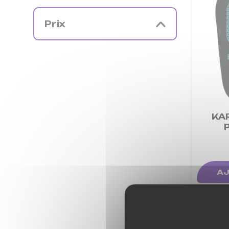
Prix
KA
AJ