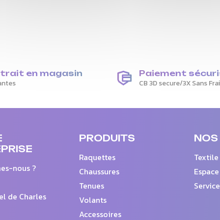
trait en magasin
Paiement sécuri
antes
CB 3D secure/3X Sans Fra
E
PRODUITS
NOS
PRISE
Raquettes
Textile
es-nous ?
Chaussures
Espace
Tenues
Service
el de Charles
Volants
Accessoires