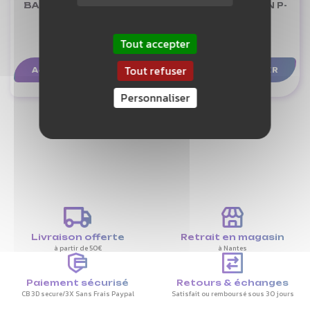
BABOLAT PANT PLAY
VICTOR PANTALON P-
MEN
33800 C
Tout accepter
43,90 €
44,90 €
Tout refuser
AJOUTER AU PANIER
AJOUTER AU PANIER
Personnaliser
Livraison offerte
Retrait en magasin
à partir de 50€
à Nantes
Paiement sécurisé
Retours & échanges
CB 3D secure/3X Sans Frais Paypal
Satisfait ou remboursé sous 30 jours