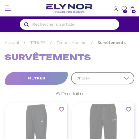
Panneau de gestion des cookies
0
0
Accueil
TENUES
Tenues Homme
Survêtements
SURVÊTEMENTS
FILTRES
Choisir
6 Produits