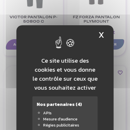
VICTOR PANTALON P-
FZ FORZA PANTALON
50800 C
PLYMOUNT
X
Masque
45,00 €
53,10 €
15,00 €
AJOUTER AU PANIER
AJOUTER AU PANIER
Ce site utilise des
cookies et vous donne
le contrôle sur ceux que
vous souhaitez activer
Nos partenaires
(4)
APIs
Mesure d'audience
Régies publicitaires