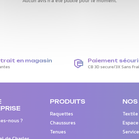
Aucun avis n'a été publié pour le moment.
trait en magasin
Paiement sécuri
antes
CB 3D secure/3X Sans Fra
E
PRODUITS
NOS
PRISE
Raquettes
Textile
es-nous ?
Chaussures
Espace
Tenues
Service
el de Charles