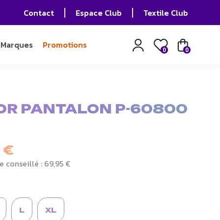
Contact
Espace Club
Textile Club
Marques
Promotions
0
0
OR PANTALON P-60800
 €
e conseillé :
69,95 €
L
XL