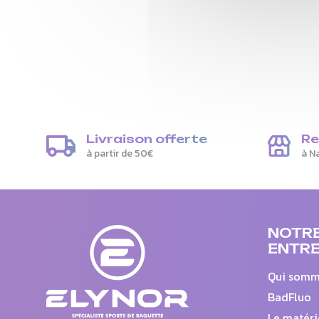
Livraison offerte
Re
à partir de 50€
à N
NOTR
ENTRE
Qui somm
BadFluo
Le matéri