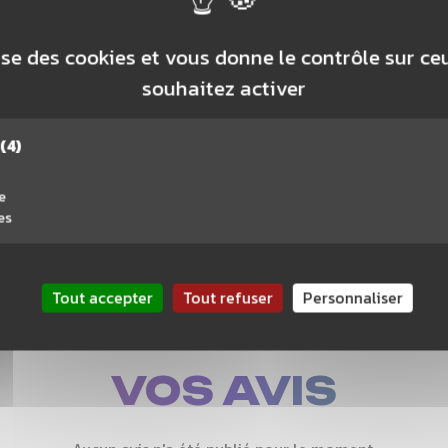
Caen
lise des cookies et vous donne le contrôle sur c
Montpel
souhaitez activer
Nantes
(4)
e
es
Tout accepter
Tout refuser
Personnaliser
VOS AVIS