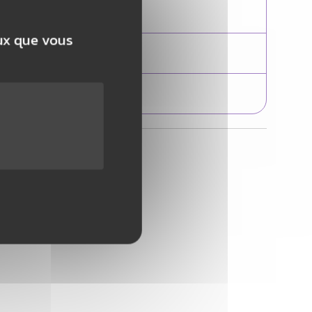
0
eux que vous
lier
0
2