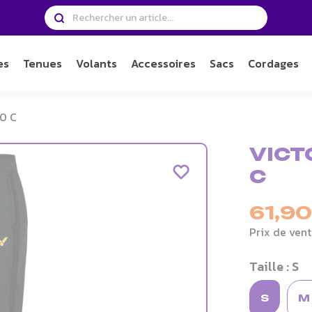
es
Tenues
Volants
Accessoires
Sacs
Cordages
0 C
VICT
C
61,90
Prix de vent
Taille : S
S
M