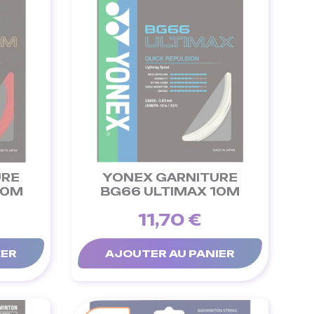
URE
YONEX GARNITURE
10M
BG66 ULTIMAX 10M
11,70 €
IER
AJOUTER AU PANIER