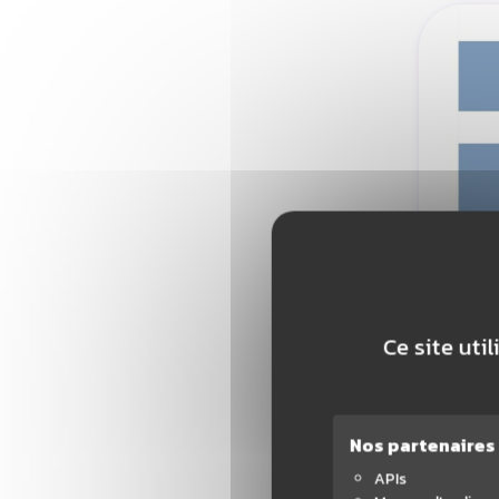
BAB
Ce site uti
Nos partenaires
AJ
APIs