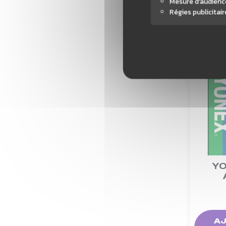
Mesure d'audienc
Régies publicitair
YO
AJ