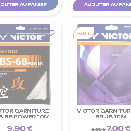
OUTER AU PANIER
AJOUTER AU PAN
-30%
CTOR GARNITURE
VICTOR GARNITUR
S-68 POWER 10M
69 JB 10M
9,90 €
7,00 €
9,95 €