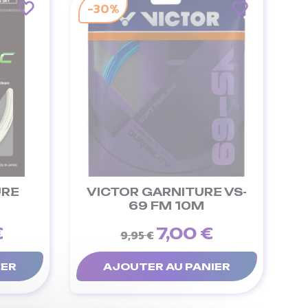
-30%
URE
VICTOR GARNITURE VS-
69 FM 10M
€
7,00 €
9,95 €
IER
AJOUTER AU PANIER