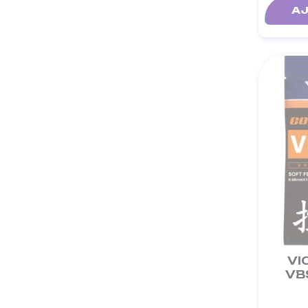
AJ
VI
VB