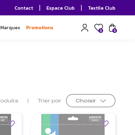
Contact
Espace Club
Textile Club
Marques
Promotions
0
0
roduits
Trier par
Choisir