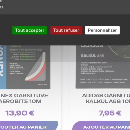
e
es
Tout accepter
Tout refuser
Personnaliser
NEX GARNITURE
ADIDAS GARNIT
AEROBITE 10M
KALKÜL A68 1
13,90 €
7,95 €
OUTER AU PANIER
AJOUTER AU PAN