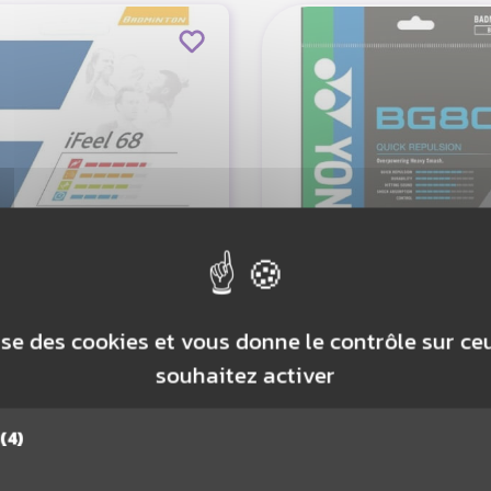
OLAT GARNITURE
YONEX GARNIT
lise des cookies et vous donne le contrôle sur c
IFEEL 68 10M
BG80 10M
souhaitez activer
10,80 €
12,60 €
(4)
OUTER AU PANIER
AJOUTER AU PAN