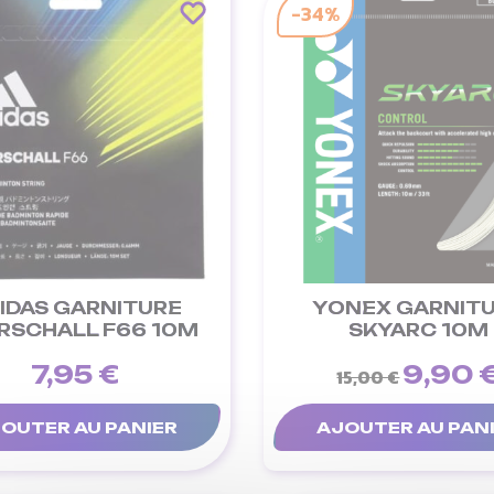
-34%
IDAS GARNITURE
YONEX GARNIT
RSCHALL F66 10M
SKYARC 10M
7,95 €
9,90 
15,00 €
OUTER AU PANIER
AJOUTER AU PAN