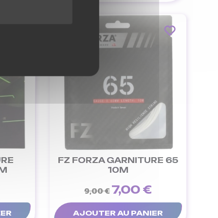
-22%
URE
FZ FORZA GARNITURE 65
0M
10M
7,00 €
9,00 €
IER
AJOUTER AU PANIER