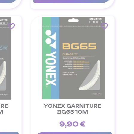
URE
YONEX GARNITURE
M
BG65 10M
9,90 €