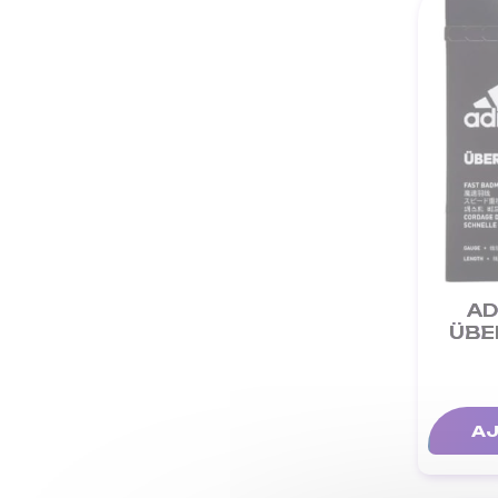
AD
ÜBE
AJ