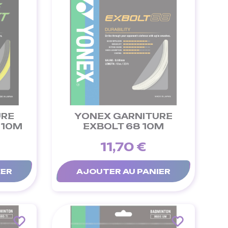
URE
YONEX GARNITURE
 10M
EXBOLT 68 10M
11,70 €
IER
AJOUTER AU PANIER