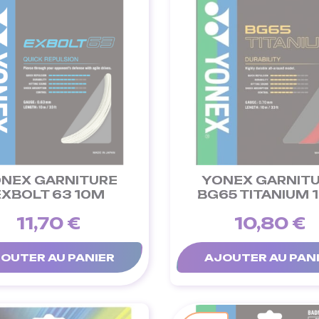
NEX GARNITURE
YONEX GARNIT
EXBOLT 63 10M
BG65 TITANIUM 
11,70 €
10,80 €
OUTER AU PANIER
AJOUTER AU PAN