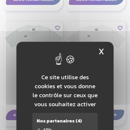
X
Masque
Ce site utilise des
cookies et vous donne
YONEX T-SHIRT
YONEX T-SHIRT
16863EX MEN
16863EX MEN
le contrôle sur ceux que
vous souhaitez activer
39,90 €
39,90 €
AJOUTER AU PANIER
AJOUTER AU PANIER
Nos partenaires
(4)
APIs