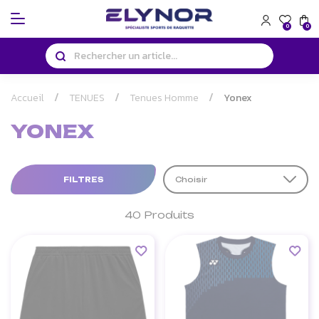
Panneau de gestion des cookies
0
0
Accueil
TENUES
Tenues Homme
Yonex
YONEX
FILTRES
Choisir
40 Produits