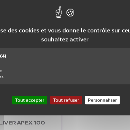
10,90 €
9,90 
2,95 €
12,60 €
OUTER AU PANIER
AJOUTER AU PAN
lise des cookies et vous donne le contrôle sur c
souhaitez activer
(4)
e
es
Tout accepter
Tout refuser
Personnaliser
LIVER APEX 100