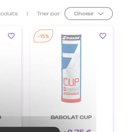
roduits
Trier par
Choisir
-15%
9
BABOLAT CUP