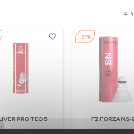
4 P
-21%
LIVER PRO TEC 5
FZ FORZA NS-