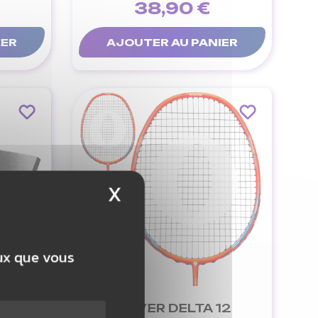
38,90 €
IER
AJOUTER AU PANIER
X
Masquer le bandeau 
eux que vous
OARD
OLIVER DELTA 12