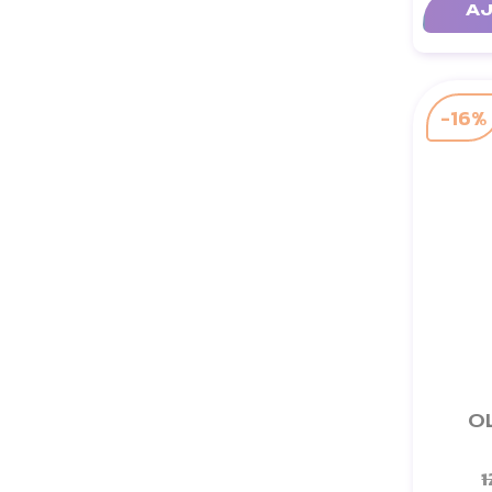
AJ
-16%
O
1