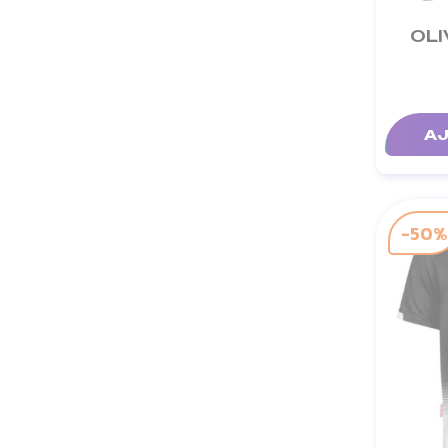
OLI
AJ
-50%