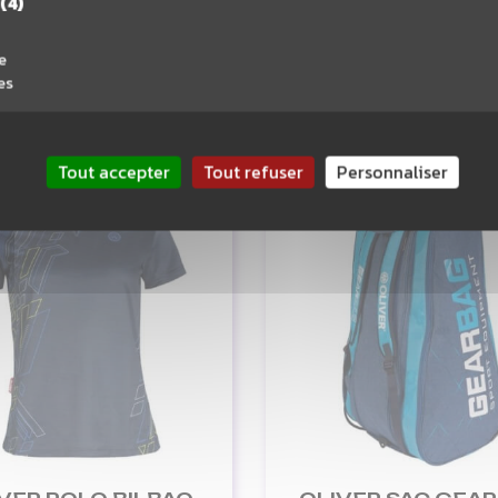
(4)
19,90 €
31,45 €
9,95 €
e
es
OUTER AU PANIER
AJOUTER AU PAN
Tout accepter
Tout refuser
Personnaliser