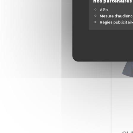
Nos partenaires
APIs
3
Mesure d'audienc
Régies publicitair
AJ
-50%