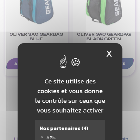
OLIVER SAC GEARBAG
OLIVER SAC GEARBAG
BLUE
BLACK GREEN
X
Masque
89,90 €
89,90 €
AJOUTER AU PANIER
AJOUTER AU PANIER
Ce site utilise des
cookies et vous donne
le contrôle sur ceux que
vous souhaitez activer
Nos partenaires
(4)
APIs
Livraison offerte
Retrait en magasin