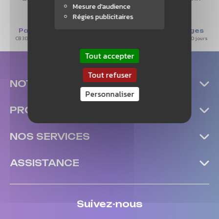
Mesure d'audience
à partir de 50€
à Nantes
Régies publicitaires
Paiement sécurisé
Retours & échanges
CB 3D secure/3X Sans Frais Paypal
Satisfait ou remboursé sous 30 jours
Tout accepter
Tout refuser
NOTRE ENTREPRISE
Personnaliser
PRODUITS
NOS SERVICES
ASSISTANCE
Suivez-nous