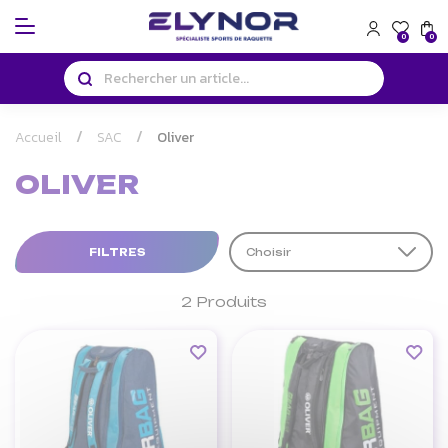
Panneau de gestion des cookies
0
0
Accueil
SAC
Oliver
OLIVER
FILTRES
Choisir
2 Produits