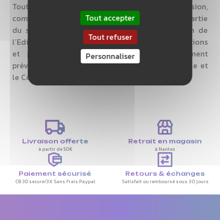
Toute utilisation, reproduction, diffusion,
Tout accepter
commercialisation, modification de toute ou partie
du site www.elynor-sport.com, sans autorisation de
Tout refuser
l’Editeur est prohibée et pourra entraînée des actions
et poursuites judiciaires telles que notamment
Personnaliser
prévues par le Code de la propriété intellectuelle et
le Code civil. SAS
Livraison offerte
Retrait en magasin
à partir de 50€
à Nantes
Paiement sécurisé
Retours & échanges
CB 3D secure/3X Sans Frais Paypal
Satisfait ou remboursé sous 30 jours