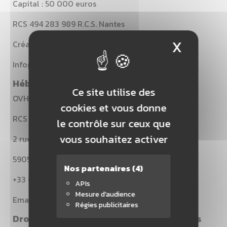
Capital : 50 000 euros
RCS 494 283 989 R.C.S. Nantes
X
Masque
Création de SARL AE2 : Novembre 2006
Infogérant : DREAM ME UP.
Hébergement
Ce site utilise des
OVH
cookies et vous donne
RCS Lille Métropole 424 761 419 00045
le contrôle sur ceux que
vous souhaitez activer
2 rue kellermann BP 80157
59053 ROUBAIX Cedex 1, France
Nos partenaires
(4)
+33 (0)8 203 203 63
APIs
Mesure d'audience
Email : support@ovh.com
Régies publicitaires
Droit d'auteurs et droits de reproductions