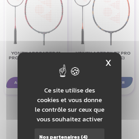
YONEX ARCSABER 11
YONEX ASTROX 77 PRO
PRO 4U (NON CORDÉE)
4U (NON CORDÉE)
X
Masque
215,90 €
179,90 €
AJOUTER AU PANIER
AJOUTER AU PANIER
Ce site utilise des
cookies et vous donne
le contrôle sur ceux que
vous souhaitez activer
Nos partenaires
(4)