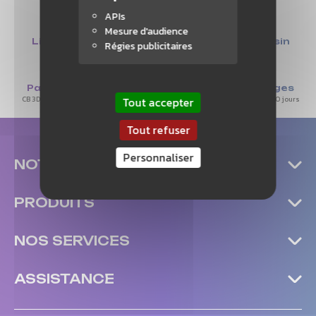
APIs
Mesure d'audience
Livraison offerte
Retrait en magasin
Régies publicitaires
à partir de 50€
à Nantes
Paiement sécurisé
Retours & échanges
CB 3D secure/3X Sans Frais Paypal
Satisfait ou remboursé sous 30 jours
Tout accepter
Tout refuser
Personnaliser
NOTRE ENTREPRISE
PRODUITS
NOS SERVICES
ASSISTANCE