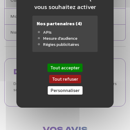
Caen
0
vous souhaitez activer
Montpellier
0
Nos partenaires
(4)
APIs
Nantes
3 et +
Mesure d'audience
Régies publicitaires
Tout accepter
DESCRIPTION
Tout refuser
Découvrez la Babolat Explorer I, idéale pour les joueurs
Personnaliser
scolaires.
VOS AVIS