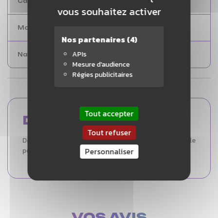
Caen
0
vous souhaitez activer
Montpellier
0
Nos partenaires
(4)
APIs
Nantes
3 et +
Mesure d'audience
Régies publicitaires
Tout accepter
DESCRIPTION
Tout refuser
Découvrez la
Yonex Muscle Power 2 Junior
, idéale
Personnaliser
pour les enfants.
VOS AVIS