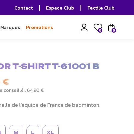
Contact
Espace Club
Textile Club
Marques
Promotions
0
0
R T-SHIRT T-61001 B
 €
e conseillé :
64,90 €
ielle de l'équipe de France de badminton.
S
M
L
XL