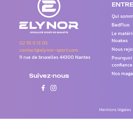
ENTRE
Qui somm
BadFluo
Le matéri
Noakes
02 55 11 13 05
Nous rejo
contact@elynor-sport.com
11 rue de bruxelles 44300 Nantes
Pourquoi 
confiance
Nos maga
Suivez-nous
Mentions légales