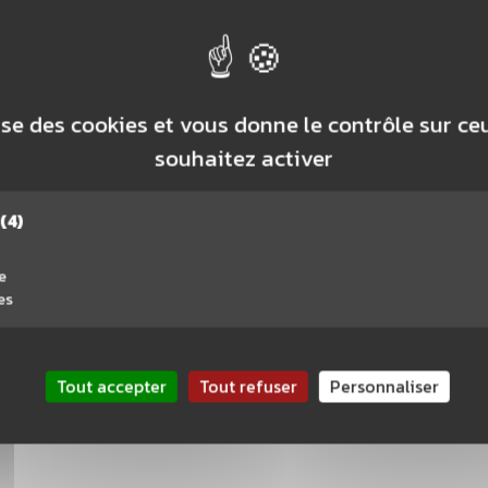
Magas
lise des cookies et vous donne le contrôle sur c
Caen
souhaitez activer
Montpel
(4)
Nantes
e
es
Tout accepter
Tout refuser
Personnaliser