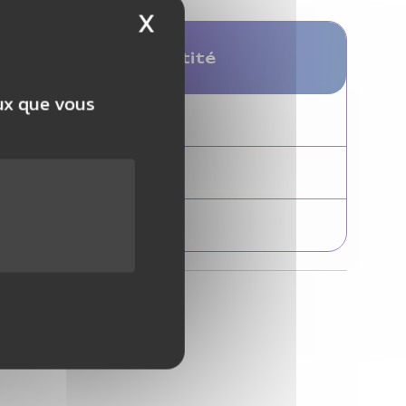
X
Masquer le bandeau 
in
Quantité
eux que vous
0
lier
0
2