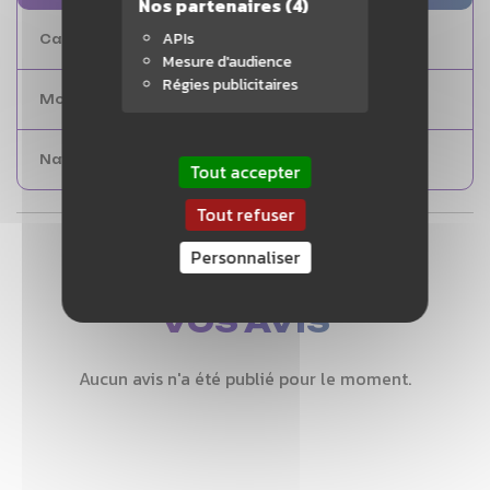
Nos partenaires
(4)
APIs
Caen
1
Mesure d'audience
Régies publicitaires
Montpellier
0
Nantes
1
Tout accepter
Tout refuser
Personnaliser
VOS AVIS
Aucun avis n'a été publié pour le moment.