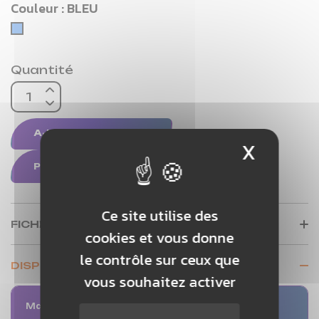
Couleur : BLEU
BLEU
Quantité
AJOUTER AU PANIER
X
Masque
PERSONNALISATION
Ce site utilise des
FICHE TECHNIQUE
cookies et vous donne
le contrôle sur ceux que
DISPONIBILITÉ EN MAGASIN
vous souhaitez activer
Magasin
Quantité